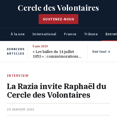
Cercle des Volontaires
SOUTENEZ-NOUS
À la une
International
France
Tribune
Entret
5 juin 2023
DERNIERS
« Les balles du 14 juillet
Voir tout →
ARTICLES
1953 » : commémorations
pour les 70 ans de ce
massacre oublié
INTERVIEW
La Razia invite Raphaël du
Cercle des Volontaires
20 JANVIER 2015