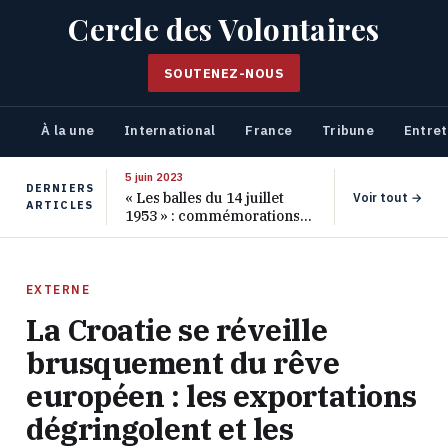
Cercle des Volontaires
SOUTENEZ-NOUS
À la une
International
France
Tribune
Entret
5 juin 2023
DERNIERS
« Les balles du 14 juillet
Voir tout →
ARTICLES
1953 » : commémorations
pour les 70 ans de ce
massacre oublié
EXTERNE
La Croatie se réveille
brusquement du rêve
européen : les exportations
dégringolent et les