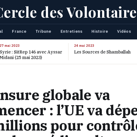
Cercle des Volontaire
al
France
Tribune
Entretiens
Histoire
Vidéos
27 mai 2023
24 mai 2023
Syrie : SitRep 146 avec Ayssar
Les Sources de Shamballah
Midani (25 mai 2023)
nsure globale va
encer : l’UE va dép
illions pour contrôl