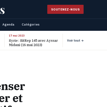
s
SOUTENEZ-NOUS
Agenda
Catégories
17 mai 2023
Syrie : SitRep 145 avec Ayssar
Voir tout →
Midani (16 mai 2023)
enser
er et