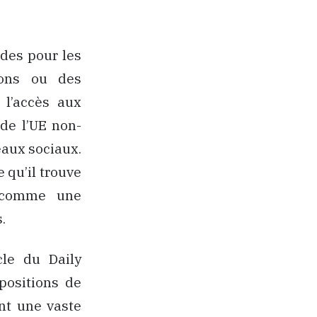
ndes pour les
ions ou des
t l’accès aux
de l’UE non-
seaux sociaux.
 qu’il trouve
e comme une
.
cle du Daily
opositions de
nt une vaste