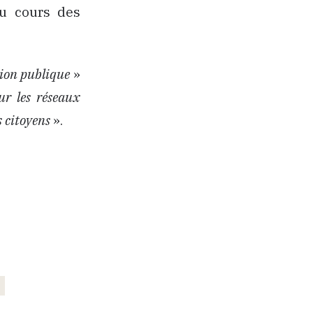
u cours des
inion publique
»
sur les réseaux
s citoyens
».