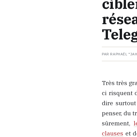
cible
rése
Tele
PAR RAPHAËL "JA
Très très gr
ci risquent 
dire surtout
penser, du t
sûrement,
l
clauses
et d