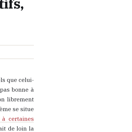
ifs,
ls que celui-
t pas bonne à
-on librement
lème se situe
 à certaines
it de loin la