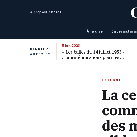
À propos
Contact
À la une
Internation
5 juin 2023
DERNIERS
« Les balles du 14 juillet 1953 »
ARTICLES
: commémorations pour les 70
ans de ce massacre oublié
EXTERNE
La ce
comm
des m