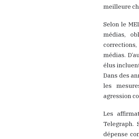
meilleure ch
Selon le MEL
médias, ob
corrections,
médias. D’a
élus incluent
Dans des ann
les mesure
agression co
Les affirma
Telegraph. S
dépense con