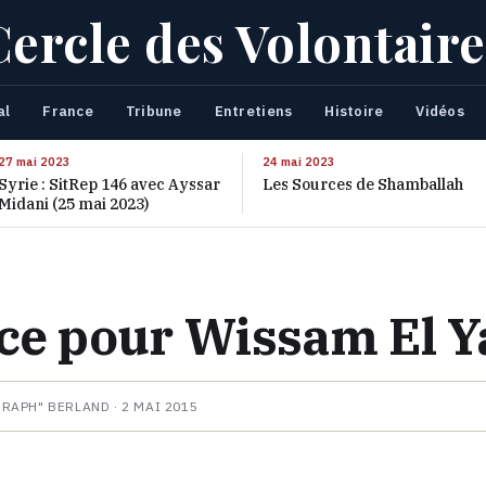
Cercle des Volontaire
al
France
Tribune
Entretiens
Histoire
Vidéos
27 mai 2023
24 mai 2023
Syrie : SitRep 146 avec Ayssar
Les Sources de Shamballah
Midani (25 mai 2023)
ice pour Wissam El 
HRAPH" BERLAND ·
2 MAI 2015