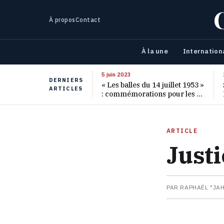
À propos
Contact
À la une
Internation
5 juin 2023
DERNIERS
« Les balles du 14 juillet 1953 »
ARTICLES
: commémorations pour les 70
ans de ce massacre oublié
ARTICLE
Just
PAR RAPHAËL "JA