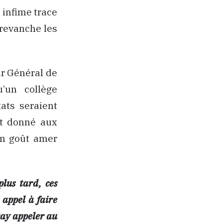
 infime trace
 revanche les
ur Général de
u’un collège
ats seraient
it donné aux
un goût amer
lus tard, ces
 appel à faire
ray appeler au