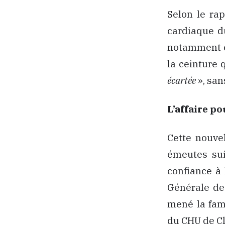
Selon le ra
cardiaque d
notamment ce
la ceinture q
écartée
», san
L’affaire po
Cette nouve
émeutes sui
confiance à 
Générale de 
mené la fam
du CHU de C