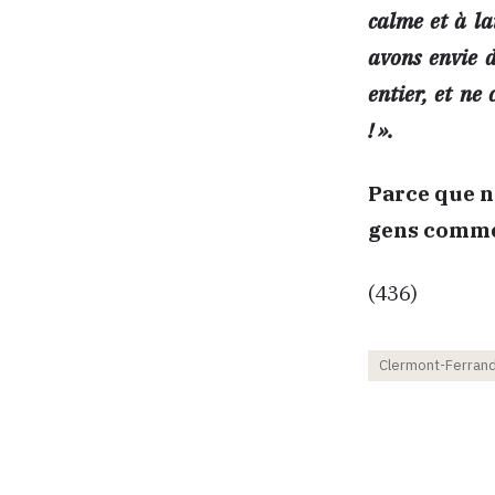
calme et à la
avons envie 
entier, et n
! ».
Parce que n
gens comme 
(436)
Clermont-Ferran