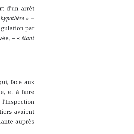
t d’un arrêt
 hypothèse
» –
ngulation par
uvée, – «
étant
ui, face aux
, et à faire
 l’Inspection
tiers avaient
dante auprès