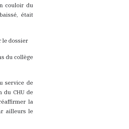
n couloir du
aissé, était
r le dossier
ns du collège
du service de
on du CHU de
éaffirmer la
r ailleurs le