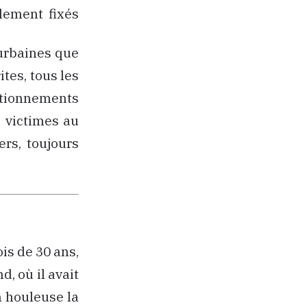
lement fixés
 urbaines que
tes, tous les
tionnements
e victimes au
rs, toujours
is de 30 ans,
, où il avait
n houleuse la