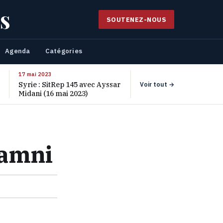
s
SOUTENEZ-NOUS
Agenda
Catégories
17 mai 2023
Syrie : SitRep 145 avec Ayssar
Voir tout →
Midani (16 mai 2023)
Yamni