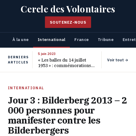
Cercle des Volontaires
SOUTENEZ-NOUS
À la une
International
France
Tribune
Entret
5 juin 2023
DERNIERS
« Les balles du 14 juillet
Voir tout →
ARTICLES
1953 » : commémorations
pour les 70 ans de ce
massacre oublié
INTERNATIONAL
Jour 3 : Bilderberg 2013 – 2
000 personnes pour
manifester contre les
Bilderbergers