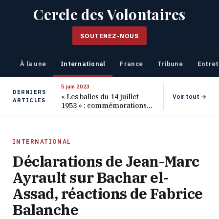
Cercle des Volontaires
SOUTENEZ-NOUS
À la une
International
France
Tribune
Entret
5 juin 2023
DERNIERS
« Les balles du 14 juillet
Voir tout →
ARTICLES
1953 » : commémorations
pour les 70 ans de ce
massacre oublié
INTERNATIONAL
Déclarations de Jean-Marc
Ayrault sur Bachar el-
Assad, réactions de Fabrice
Balanche