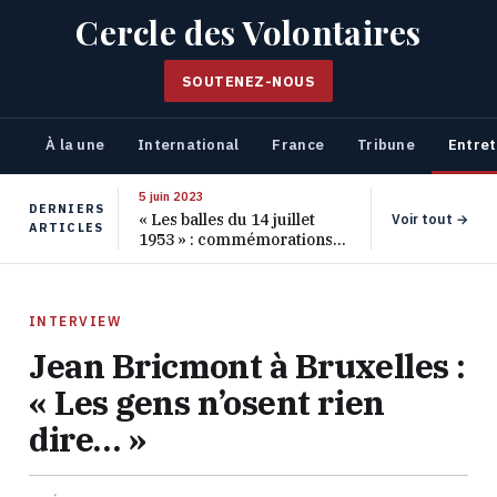
Cercle des Volontaires
SOUTENEZ-NOUS
À la une
International
France
Tribune
Entret
5 juin 2023
DERNIERS
« Les balles du 14 juillet
Voir tout →
ARTICLES
1953 » : commémorations
pour les 70 ans de ce
massacre oublié
INTERVIEW
Jean Bricmont à Bruxelles :
« Les gens n’osent rien
dire… »