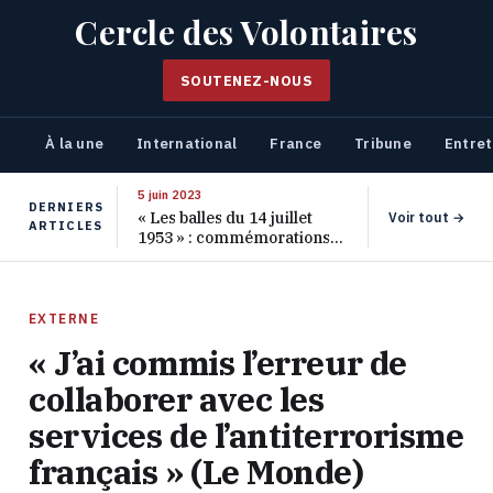
Cercle des Volontaires
SOUTENEZ-NOUS
À la une
International
France
Tribune
Entret
5 juin 2023
DERNIERS
« Les balles du 14 juillet
Voir tout →
ARTICLES
1953 » : commémorations
pour les 70 ans de ce
massacre oublié
EXTERNE
« J’ai commis l’erreur de
collaborer avec les
services de l’antiterrorisme
français » (Le Monde)