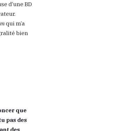
ause d’une BD
rateur.
om
qui m’a
ralité bien
noncer que
tu pas des
dant des