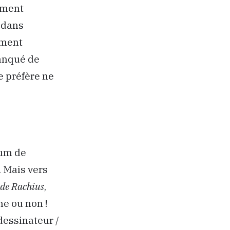
ement
s dans
ement
manqué de
e préfère ne
rum de
 Mais vers
de Rachius
,
ne ou non !
 dessinateur /