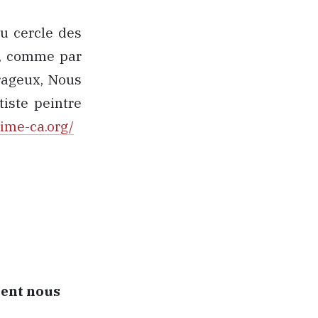
du cercle des
s, comme par
rageux, Nous
tiste peintre
aime-ca.org/
ment nous