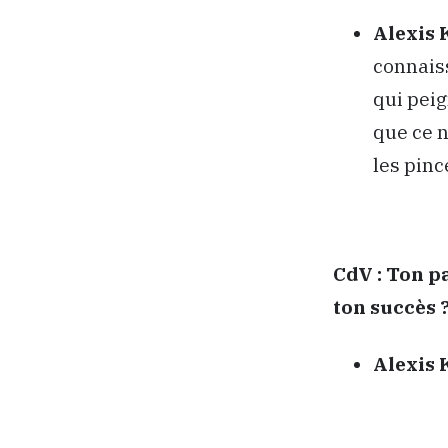
Alexis 
connais
qui peig
que ce n
les pinc
CdV :
Ton pa
ton succès 
Alexis 