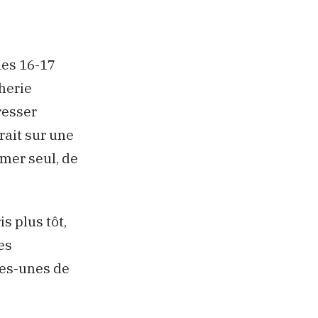
mes 16-17
herie
resser
rait sur une
mer seul, de
is plus tôt,
es
ues-unes de