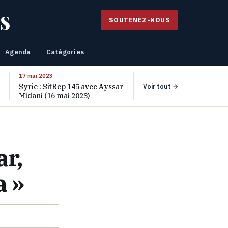
s
SOUTENEZ-NOUS
Agenda
Catégories
17 mai 2023
Syrie : SitRep 145 avec Ayssar
Voir tout →
Midani (16 mai 2023)
ar,
a »