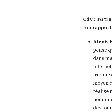
CdV :
Tu tra
ton rapport 
Alexis 
pense q
dans ma 
internet
tribune 
moyen de
réalise 
pour une
des tonn