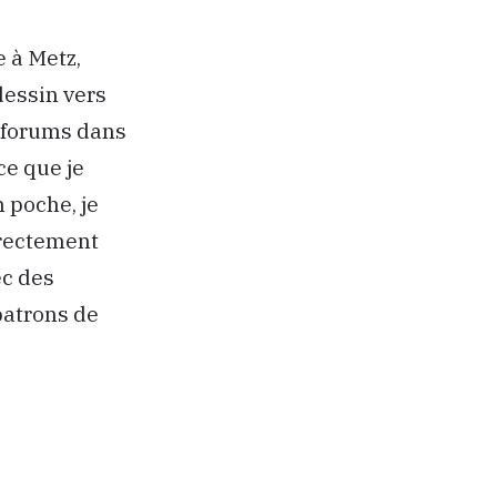
e à Metz,
dessin vers
s forums dans
ce que je
 poche, je
irectement
ec des
patrons de