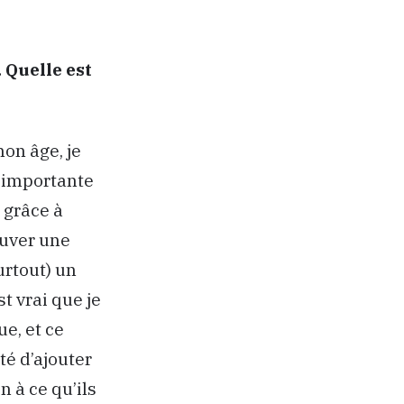
 Quelle est
on âge, je
 importante
t grâce à
ouver une
urtout) un
t vrai que je
e, et ce
té d’ajouter
n à ce qu’ils