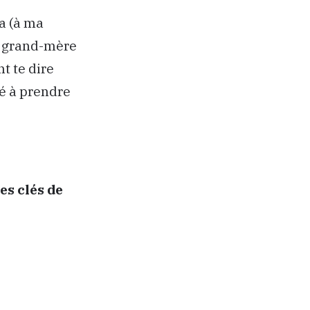
a (à ma
a grand-mère
t te dire
vé à prendre
es clés de