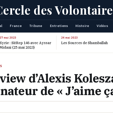
Cercle des Volontaire
al
France
Tribune
Entretiens
Histoire
Vidéos
27 mai 2023
24 mai 2023
Syrie : SitRep 146 avec Ayssar
Les Sources de Shamballah
Midani (25 mai 2023)
FS
view d’Alexis Kolesz
nateur de « J’aime ç