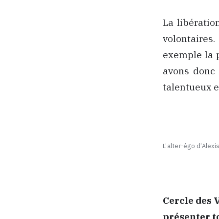
La libératio
volontaires
exemple la 
avons donc 
talentueux e
L’alter-égo d’Alexi
Cercle des 
présenter t