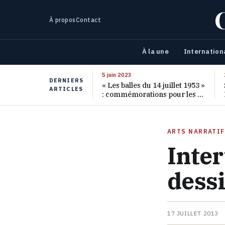
À propos
Contact
À la une
Internation
5 juin 2023
DERNIERS
« Les balles du 14 juillet 1953 »
ARTICLES
: commémorations pour les 70
ans de ce massacre oublié
ARTS NARRATI
Inter
dessi
17 JUILLET 2013