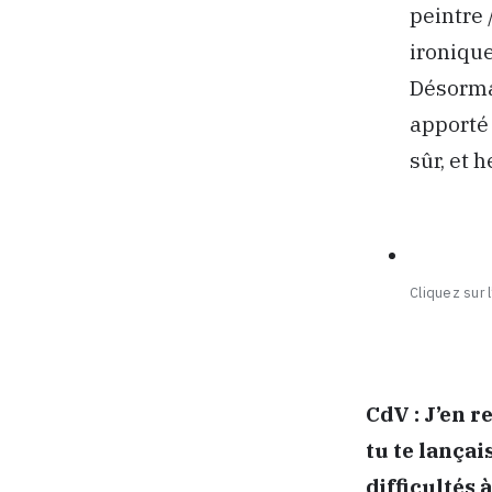
peintre 
ironique
Désorma
apporté
sûr, et 
Cliquez sur l
CdV :
J’en r
tu te lança
difficultés 