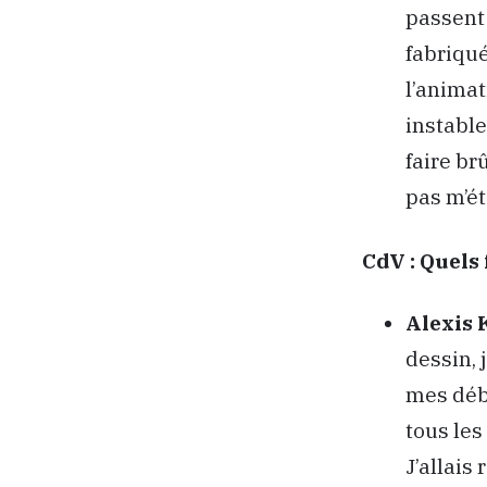
passent 
fabriqué
l’animat
instable
faire br
pas m’é
CdV :
Quels 
Alexis 
dessin, 
mes débu
tous les
J’allais