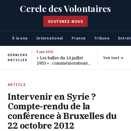
Cercle des Volontaires
SOUTENEZ-NOUS
À la une
International
France
Tribune
Entret
5 juin 2023
DERNIERS
« Les balles du 14 juillet
Voir tout →
ARTICLES
1953 » : commémorations
pour les 70 ans de ce
massacre oublié
ARTICLE
Intervenir en Syrie ?
Compte-rendu de la
conférence à Bruxelles du
22 octobre 2012