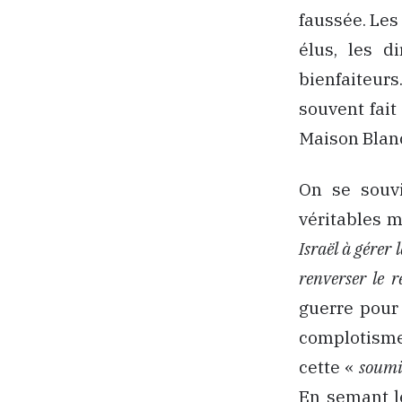
faussée. Les 
élus, les d
bienfaiteur
souvent fait 
Maison Blanc
On se souvi
véritables m
Israël à gérer 
renverser le 
guerre pour 
complotisme 
cette «
soumi
En semant le