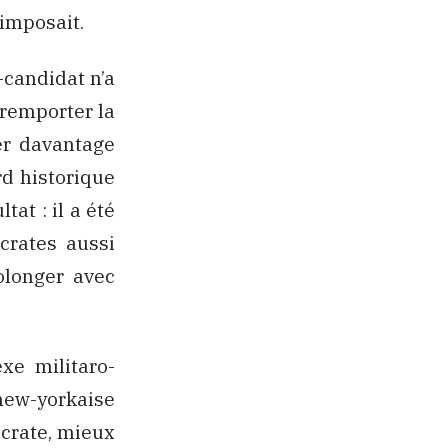
imposait.
-candidat n’a
 remporter la
er davantage
rd historique
at : il a été
crates aussi
rolonger avec
xe militaro-
new-yorkaise
ocrate, mieux