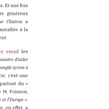
s. Et une fois
urs généreux
me Clinton a
installée à la
ent.
x email
les
anière d’aider
 peuple syrien à
ie, c’est une
 partout du «
e M. Poisson,
 et l’Europe
».
, en effet, a