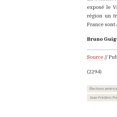
exposé le Vi
région un t
France sont 
Bruno Guig
Source
// Pu
(2294)
Élections améric
Jean-Frédéric Po