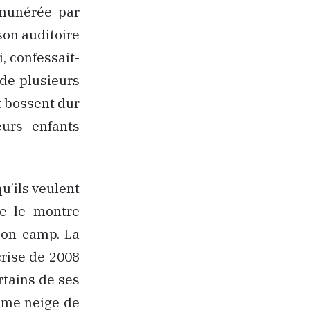
émunérée par
son auditoire
, confessait-
 de plusieurs
t bossent dur
urs enfants
qu’ils veulent
me le montre
son camp. La
crise de 2008
rtains de ses
mme neige de