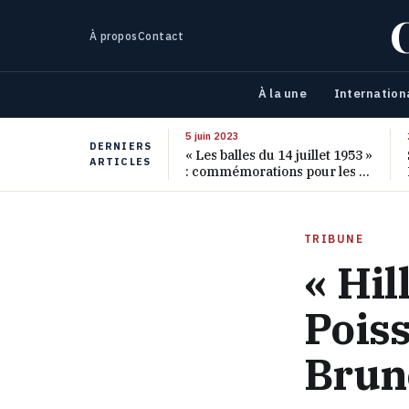
À propos
Contact
À la une
Internation
5 juin 2023
DERNIERS
« Les balles du 14 juillet 1953 »
ARTICLES
: commémorations pour les 70
ans de ce massacre oublié
TRIBUNE
« Hil
Poiss
Brun