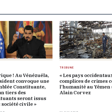
E
TRIBUNE
rique ! Au Vénézuéla,
« Les pays occidentau
ésident convoque une
complices de crimes c
blée Constituante,
l’humanité au Yémen »
un tiers des
Alain Corvez
ituants seront issus
« société civile »