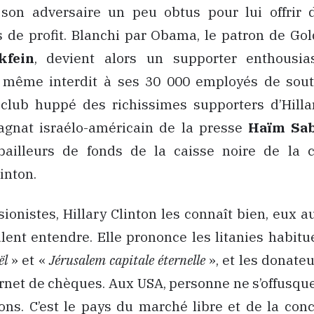
son adversaire un peu obtus pour lui offrir 
s de profit. Blanchi par Obama, le patron de Go
kfein
, devient alors un supporter enthousias
 a même interdit à ses 30 000 employés de sou
 club huppé des richissimes supporters d’Hillar
magnat israélo-américain de la presse
Haïm Sa
bailleurs de fonds de la caisse noire de la c
inton.
ionistes, Hillary Clinton les connaît bien, eux au
ulent entendre. Elle prononce les litanies habitue
ël
» et «
Jérusalem capitale éternelle
», et les donateu
arnet de chèques. Aux USA, personne ne s’offusqu
ons. C’est le pays du marché libre et de la co