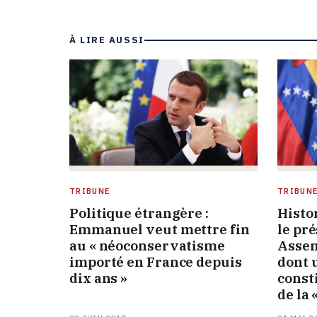
À LIRE AUSSI
TRIBUNE
TRIBUN
Politique étrangère :
Histo
Emmanuel veut mettre fin
le pr
au « néoconservatisme
Assem
importé en France depuis
dont 
dix ans »
const
de la 