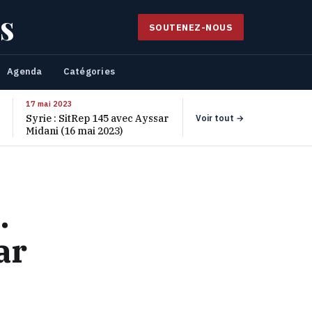
s
SOUTENEZ-NOUS
Agenda
Catégories
17 mai 2023
Syrie : SitRep 145 avec Ayssar
Voir tout →
Midani (16 mai 2023)
.
ar