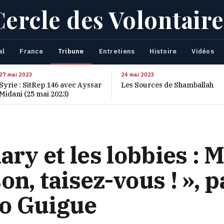
Cercle des Volontaire
al
France
Tribune
Entretiens
Histoire
Vidéos
27 mai 2023
24 mai 2023
Syrie : SitRep 146 avec Ayssar
Les Sources de Shamballah
Midani (25 mai 2023)
lary et les lobbies : M
on, taisez-vous ! », p
o Guigue