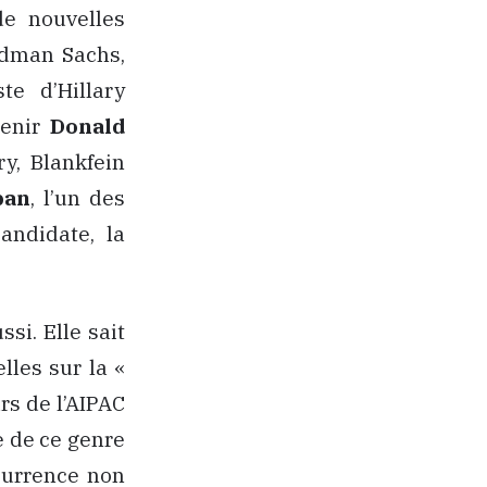
de nouvelles
ldman Sachs,
te d’Hillary
tenir
Donald
y, Blankfein
ban
, l’un des
andidate, la
ssi. Elle sait
lles sur la «
rs de l’AIPAC
e de ce genre
ncurrence non