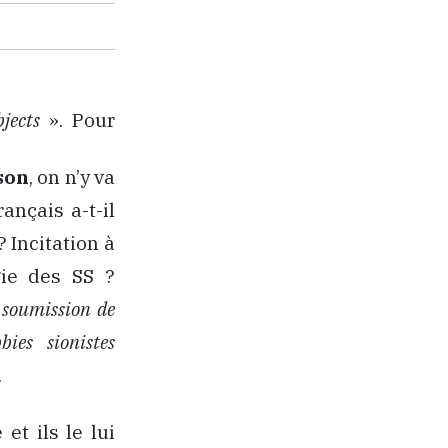
jects
». Pour
son
, on n’y va
ançais a-t-il
 Incitation à
gie des SS ?
 soumission de
ies sionistes
.
et ils le lui