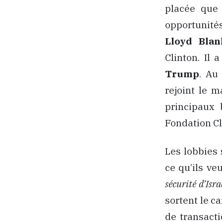
placée que 
opportunité
Lloyd Blan
Clinton. Il
Trump
. Au
rejoint le 
principaux 
Fondation Cl
Les lobbies s
ce qu’ils ve
sécurité d’Isra
sortent le c
de transacti