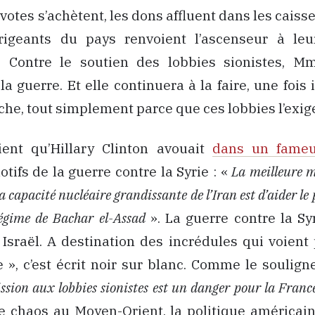
votes s’achètent, les dons affluent dans les caisse
irigeants du pays renvoient l’ascenseur à le
s. Contre le soutien des lobbies sionistes, M
la guerre. Et elle continuera à la faire, une fois 
he, tout simplement parce que ces lobbies l’exig
ent qu’Hillary Clinton avouait
dans un fameu
otifs de la guerre contre la Syrie : «
La meilleure m
la capacité nucléaire grandissante de l’Iran est d’aider le
régime de Bachar el-Assad
». La guerre contre la Syr
Israël. A destination des incrédules qui voient
», c’est écrit noir sur blanc. Comme le soulign
ssion aux lobbies sionistes est un danger pour la France
 chaos au Moyen-Orient, la politique américaine