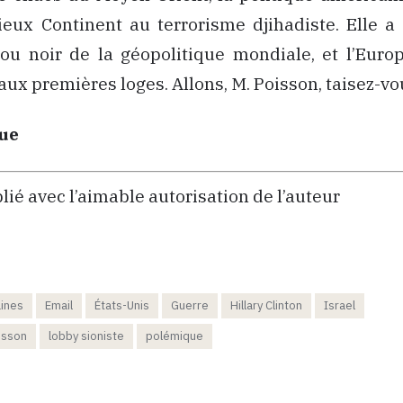
eux Continent au terrorisme djihadiste. Elle a 
rou noir de la géopolitique mondiale, et l’Eur
aux premières loges. Allons, M. Poisson, taisez-vou
ue
blié avec l’aimable autorisation de l’auteur
aines
Email
États-Unis
Guerre
Hillary Clinton
Israel
isson
lobby sioniste
polémique