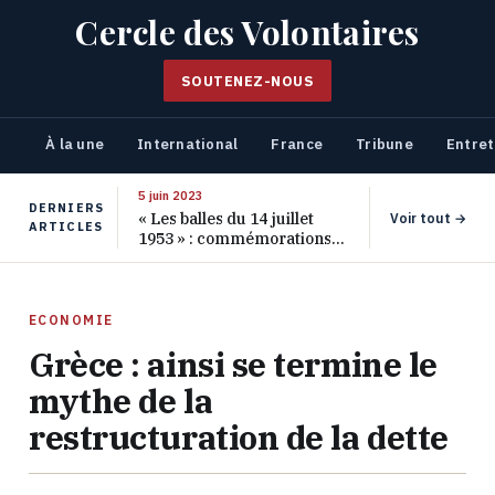
Cercle des Volontaires
SOUTENEZ-NOUS
À la une
International
France
Tribune
Entret
5 juin 2023
DERNIERS
« Les balles du 14 juillet
Voir tout →
ARTICLES
1953 » : commémorations
pour les 70 ans de ce
massacre oublié
ECONOMIE
Grèce : ainsi se termine le
mythe de la
restructuration de la dette