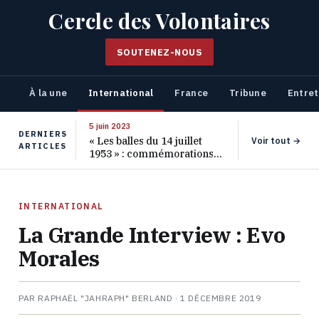
Cercle des Volontaires
SOUTENEZ-NOUS
À la une
International
France
Tribune
Entret
5 juin 2023
DERNIERS
« Les balles du 14 juillet
Voir tout →
ARTICLES
1953 » : commémorations
pour les 70 ans de ce
massacre oublié
INTERNATIONAL
La Grande Interview : Evo
Morales
PAR RAPHAËL "JAHRAPH" BERLAND ·
1 DÉCEMBRE 2019