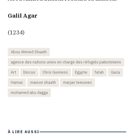
Galil Agar
(1234)
Abou Ahmed Shaath
agence des nations unies en charge des réfugiés palestiniens
Art
blocus
Chris Gunness
Egypte
fatah
Gaza
Hamas
maison shaath
marjan teeuwen
mohamed abu dagga
À LIRE AUSSI