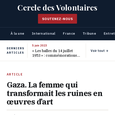
Cercle des Volontaires
SOUTENEZ-NOUS
À la une
International
France
Tribune
Entret
5 juin 2023
DERNIERS
« Les balles du 14 juillet
Voir tout →
ARTICLES
1953 » : commémorations
pour les 70 ans de ce
massacre oublié
ARTICLE
Gaza. La femme qui
transformait les ruines en
œuvres d’art