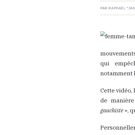
PAR RAPHAËL "JA
mouvements 
qui empêch
notamment l’
Cette vidéo,
de manière 
gauchiste
», q
Personnelle