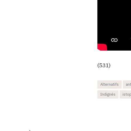
(531)
Alternatifs
an
Indignés
isto