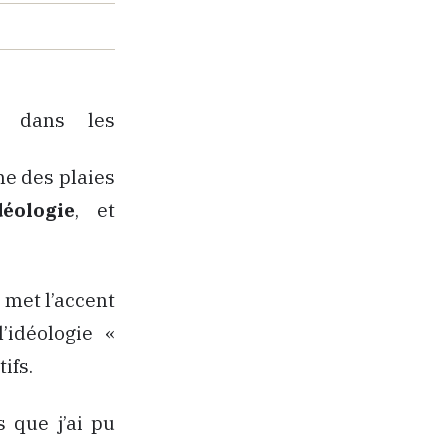
r dans les
e des plaies
idéologie
, et
 met l’accent
’idéologie «
ifs.
 que j’ai pu