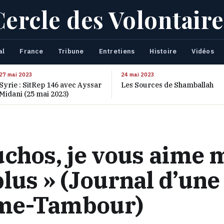
Cercle des Volontaire
al
France
Tribune
Entretiens
Histoire
Vidéos
27 mai 2023
24 mai 2023
Syrie : SitRep 146 avec Ayssar
Les Sources de Shamballah
Midani (25 mai 2023)
chos, je vous aime 
lus » (Journal d’une
e-Tambour)