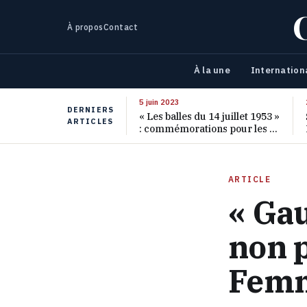
À propos
Contact
À la une
Internation
5 juin 2023
DERNIERS
« Les balles du 14 juillet 1953 »
ARTICLES
: commémorations pour les 70
ans de ce massacre oublié
ARTICLE
« Gau
non p
Femm