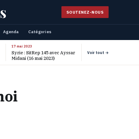
s
SOUTENEZ-NOUS
Agenda
Catégories
17 mai 2023
Syrie : SitRep 145 avec Ayssar
Voir tout →
Midani (16 mai 2023)
moi