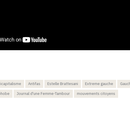
ticapitalisme
Antifas
Estelle Brattesani
Extreme gauche
Gauc
phobe
Journal d'une Femme-Tambour
mouvements citoyens