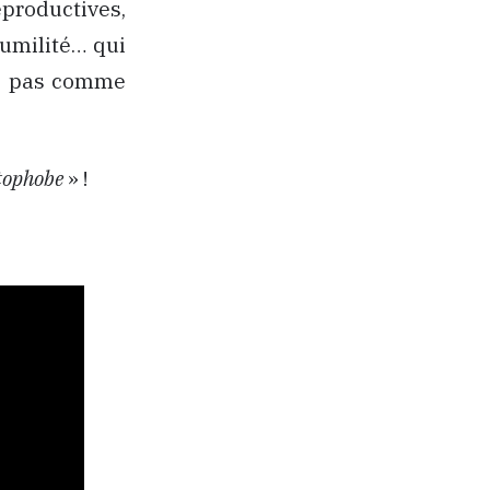
eproductives,
umilité… qui
nse pas comme
tophobe
» !