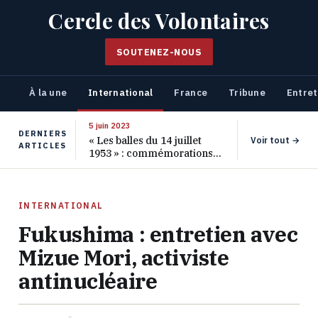
Cercle des Volontaires
SOUTENEZ-NOUS
À la une
International
France
Tribune
Entret
5 juin 2023
DERNIERS
« Les balles du 14 juillet
Voir tout →
ARTICLES
1953 » : commémorations
pour les 70 ans de ce
massacre oublié
INTERNATIONAL
Fukushima : entretien avec
Mizue Mori, activiste
antinucléaire