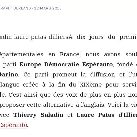
HRAPH" BERLAND ·
12 MARS 2015
À dix jours du premi
départementales en France, nous avons sou
e parti
Europe Démocratie Espéranto
, fondé
Garino
. Ce parti promeut la diffusion et l’ut
, langue créée à la fin du XIXème pour serv
ale. C’est ainsi que des voix de plus en plus n
proposer cette alternative à l’anglais. Voici la v
avec
Thierry Saladin
et
Laure Patas d’Illie
Espéranto
.