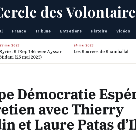
Cercle des Volontaire
al
France
Tribune
Entretiens
Histoire
Vidéos
27 mai 2023
24 mai 2023
Syrie : SitRep 146 avec Ayssar
Les Sources de Shamballah
Midani (25 mai 2023)
pe Démocratie Espé
retien avec Thierry
in et Laure Patas d’I