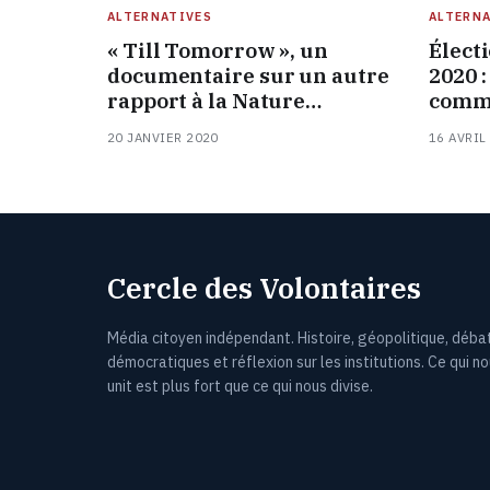
ALTERNATIVES
ALTERNA
« Till Tomorrow », un
Élect
documentaire sur un autre
2020 :
rapport à la Nature…
comm
20 JANVIER 2020
16 AVRIL
Cercle des Volontaires
Média citoyen indépendant. Histoire, géopolitique, déba
démocratiques et réflexion sur les institutions. Ce qui n
unit est plus fort que ce qui nous divise.