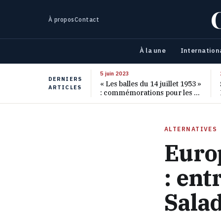
À propos
Contact
À la une
Internation
5 juin 2023
DERNIERS
« Les balles du 14 juillet 1953 »
ARTICLES
: commémorations pour les 70
ans de ce massacre oublié
ALTERNATIVES
Euro
: ent
Salad