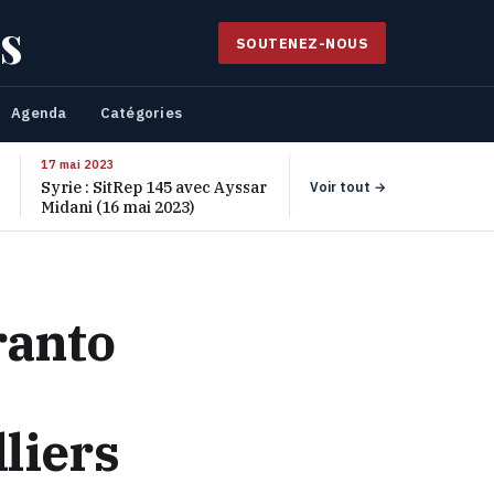
s
SOUTENEZ-NOUS
Agenda
Catégories
17 mai 2023
Syrie : SitRep 145 avec Ayssar
Voir tout →
Midani (16 mai 2023)
ranto
lliers