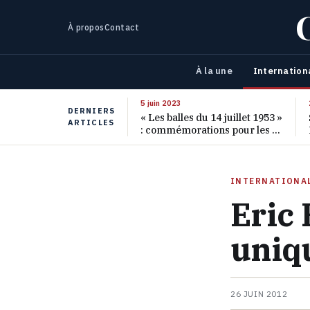
À propos
Contact
À la une
Internation
5 juin 2023
DERNIERS
« Les balles du 14 juillet 1953 »
ARTICLES
: commémorations pour les 70
ans de ce massacre oublié
INTERNATIONA
Eric 
uniqu
26 JUIN 2012