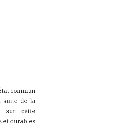
n État commun
a suite de la
s sur cette
s et durables