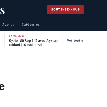
s
SOUTENEZ-NOUS
Agenda
Catégories
17 mai 2023
Syrie : SitRep 145 avec Ayssar
Voir tout →
Midani (16 mai 2023)
e