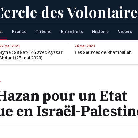
Cercle des Volontaire
al
France
Tribune
Entretiens
Histoire
Vidéos
27 mai 2023
24 mai 2023
Syrie : SitRep 146 avec Ayssar
Les Sources de Shamballah
Midani (25 mai 2023)
L
Hazan pour un Etat
e en Israël-Palestin