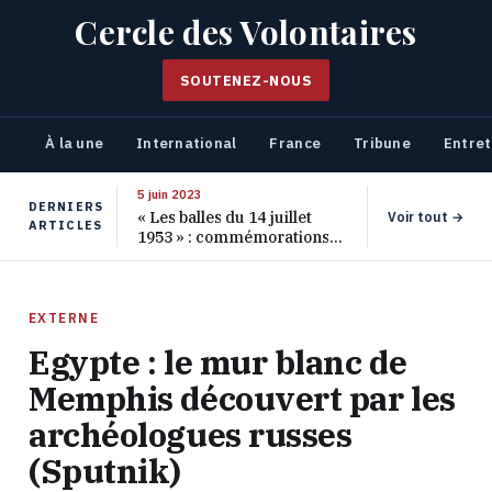
Cercle des Volontaires
SOUTENEZ-NOUS
À la une
International
France
Tribune
Entret
5 juin 2023
DERNIERS
« Les balles du 14 juillet
Voir tout →
ARTICLES
1953 » : commémorations
pour les 70 ans de ce
massacre oublié
EXTERNE
Egypte : le mur blanc de
Memphis découvert par les
archéologues russes
(Sputnik)