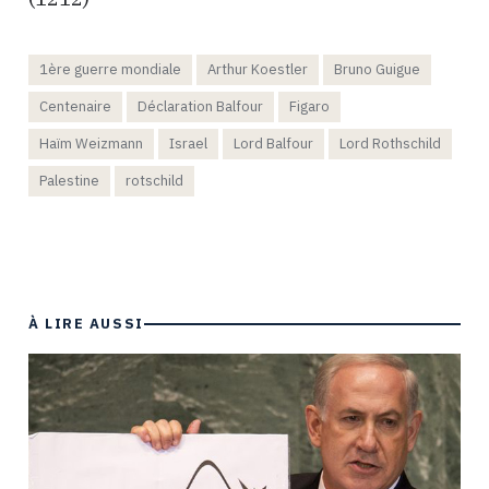
1ère guerre mondiale
Arthur Koestler
Bruno Guigue
Centenaire
Déclaration Balfour
Figaro
Haïm Weizmann
Israel
Lord Balfour
Lord Rothschild
Palestine
rotschild
À LIRE AUSSI