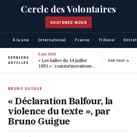
Cercle des Volontaires
SOUTENEZ-NOUS
À la une
International
France
Tribune
Entret
5 juin 2023
DERNIERS
« Les balles du 14 juillet
Voir tout →
ARTICLES
1953 » : commémorations
pour les 70 ans de ce
massacre oublié
BRUNO GUIGUE
« Déclaration Balfour, la
violence du texte », par
Bruno Guigue