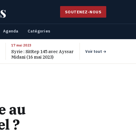
s
SOUTENEZ-NOUS
Agenda
Catégories
17 mai 2023
Syrie : SitRep 145 avec Ayssar
Voir tout →
Midani (16 mai 2023)
e au
l ?