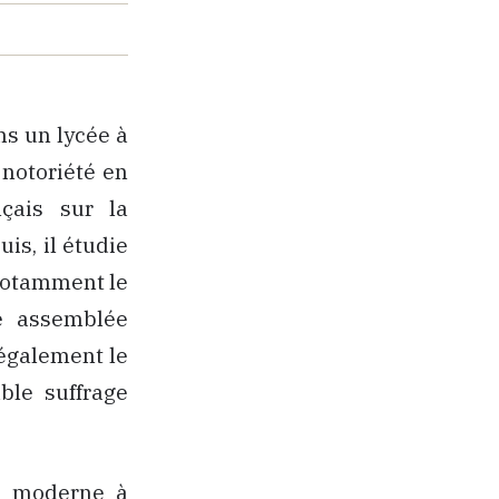
ns un lycée à
 notoriété en
çais sur la
uis, il étudie
 notamment le
e assemblée
 également le
able suffrage
e moderne à