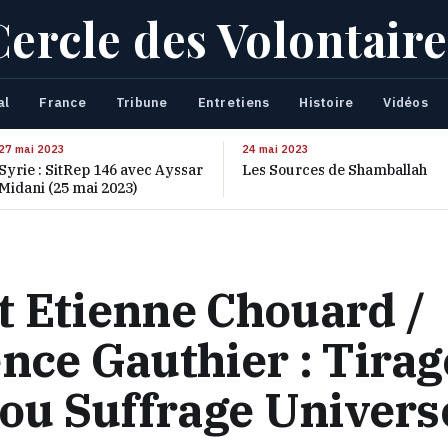
Cercle des Volontaire
al
France
Tribune
Entretiens
Histoire
Vidéos
27 mai 2023
24 mai 2023
Syrie : SitRep 146 avec Ayssar
Les Sources de Shamballah
Midani (25 mai 2023)
t Etienne Chouard /
nce Gauthier : Tirag
 ou Suffrage Universe