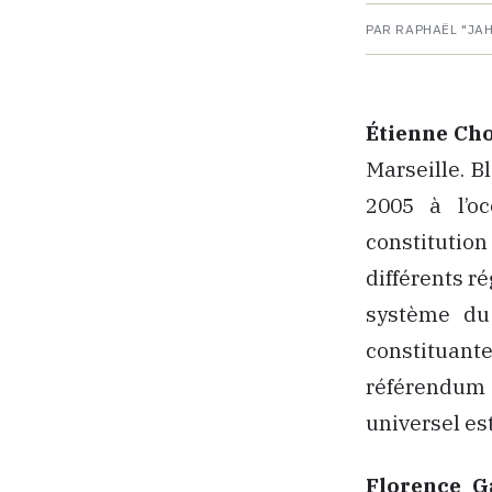
PAR RAPHAËL "JA
Étienne Ch
Marseille. B
2005 à l’o
constitutio
différents r
système d
constituante
référendum d
universel est
Florence G