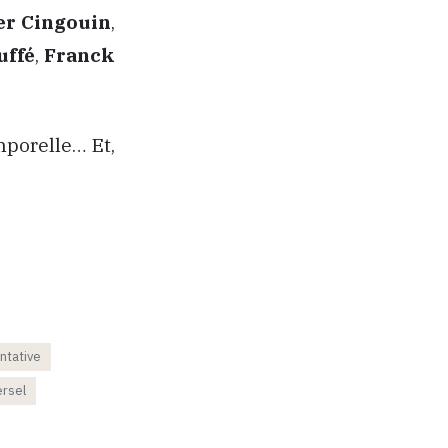
er Cingouin
,
uffé
,
Franck
mporelle… Et,
ntative
ersel