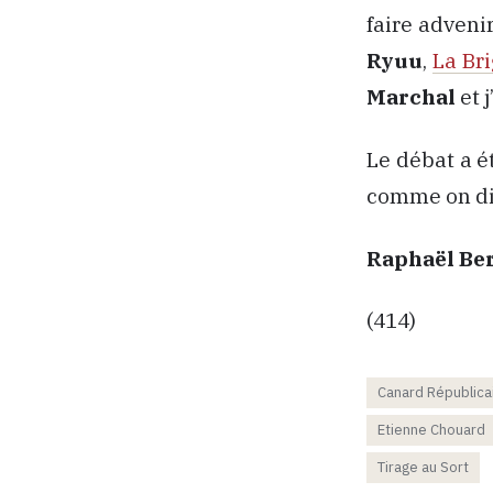
faire adveni
Ryuu
,
La Br
Marchal
et j
Le débat a é
comme on dit
Raphaël Be
(414)
Canard Républica
Etienne Chouard
Tirage au Sort