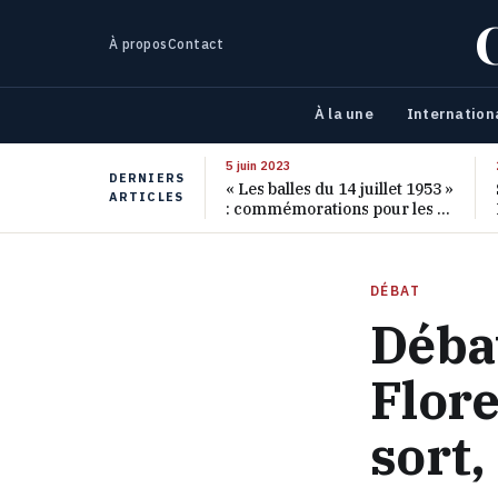
À propos
Contact
À la une
Internation
5 juin 2023
DERNIERS
« Les balles du 14 juillet 1953 »
ARTICLES
: commémorations pour les 70
ans de ce massacre oublié
DÉBAT
Déba
Flore
sort,