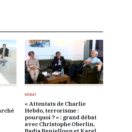
DÉBAT
« Attentats de Charlie
arché
Hebdo, terrorisme :
pourquoi ? » : grand débat
avec Christophe Oberlin,
Badia Benjelloun et Karel