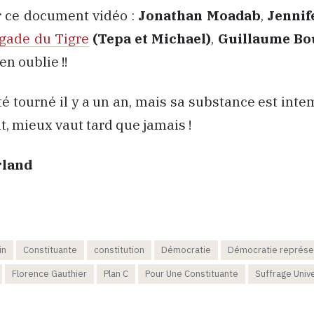
r ce document vidéo :
Jonathan Moadab
,
Jennif
igade du Tigre
(Tepa et Michael)
,
Guillaume Bo
’en oublie !!
té tourné il y a un an, mais sa substance est inte
, mieux vaut tard que jamais !
rland
in
Constituante
constitution
Démocratie
Démocratie représe
Florence Gauthier
Plan C
Pour Une Constituante
Suffrage Univ