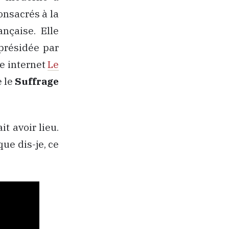
nsacrés à la
nçaise. Elle
résidée par
te internet
Le
e le
Suffrage
t avoir lieu.
que dis-je, ce