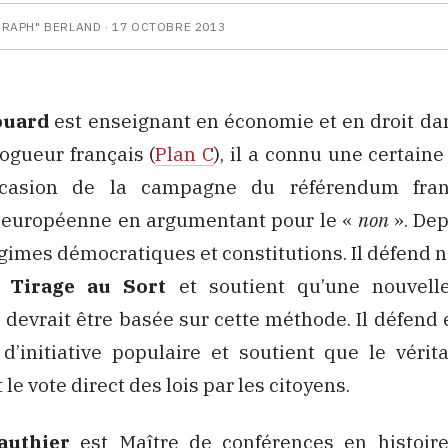
HRAPH" BERLAND ·
17 OCTOBRE 2013
ouard
est enseignant en économie et en droit da
logueur français (
Plan C
), il a connu une certaine
ccasion de la campagne du référendum fran
n européenne en argumentant pour le «
non
». Dep
égimes démocratiques et constitutions. Il défend
u
Tirage au Sort
et soutient qu’une nouvell
 devrait être basée sur cette méthode. Il défend
’initiative populaire et soutient que le vérit
 le vote direct des lois par les citoyens.
authier
est Maître de conférences en histoir