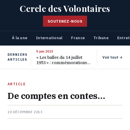
Cercle des Volontaires
SOUTENEZ-NOUS
À la une
International
France
Tribune
Entret
5 juin 2023
DERNIERS
« Les balles du 14 juillet
Voir tout →
ARTICLES
1953 » : commémorations
pour les 70 ans de ce
massacre oublié
ARTICLE
De comptes en contes…
20 DÉCEMBRE 2013