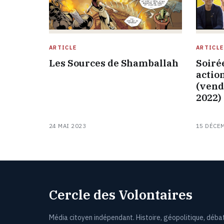
ARTICLE
ARTICLE
Les Sources de Shamballah
Soiré
actio
(vend
2022)
24 MAI 2023
15 DÉCE
Cercle des Volontaires
Média citoyen indépendant. Histoire, géopolitique, déba