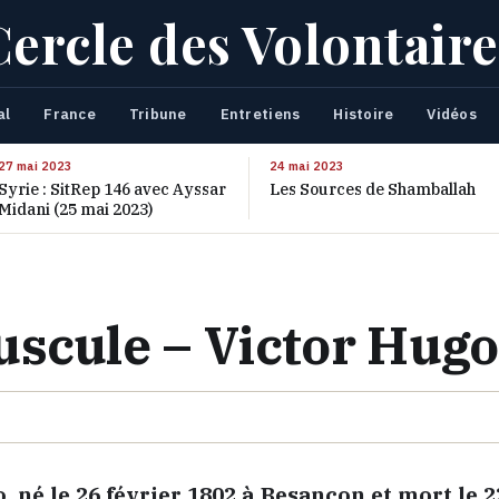
Cercle des Volontaire
al
France
Tribune
Entretiens
Histoire
Vidéos
27 mai 2023
24 mai 2023
Syrie : SitRep 146 avec Ayssar
Les Sources de Shamballah
Midani (25 mai 2023)
uscule – Victor Hugo
, né le 26 février 1802 à Besançon et mort le 2