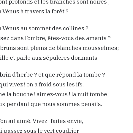
ont profonds et les branches sont noires ;
 Vénus à travers la forêt ?
u Vénus au sommet des collines ?
sez dans l’ombre, êtes-vous des amants ?
 bruns sont pleins de blanches mousselines;
eille et parle aux sépulcres dormants.
e brin d’herbe ? et que répond la tombe ?
ui vivez ! on a froid sous les ifs.
he la bouche ! aimez-vous ! la nuit tombe;
ux pendant que nous sommes pensifs.
on ait aimé. Vivez ! faites envie,
i passez sous le vert coudrier.