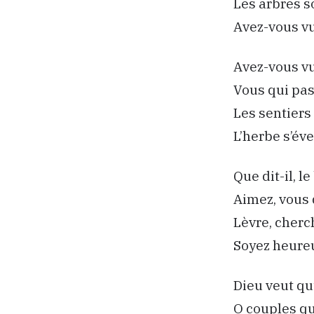
Les arbres s
Avez-vous vu
Avez-vous v
Vous qui pas
Les sentiers
L’herbe s’év
Que dit-il, l
Aimez, vous q
Lèvre, cherc
Soyez heure
Dieu veut qu’
O couples qu