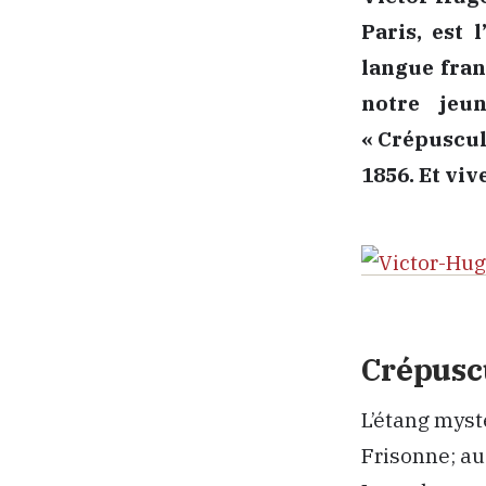
Paris, est 
langue fran
notre jeu
« Crépuscule
1856. Et viv
Crépusc
L’étang myst
Frisonne; au 