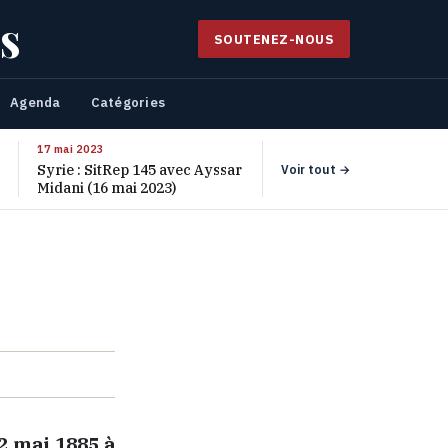
s
SOUTENEZ-NOUS
Agenda
Catégories
17 mai 2023
Syrie : SitRep 145 avec Ayssar
Voir tout →
Midani (16 mai 2023)
2 mai 1885 à