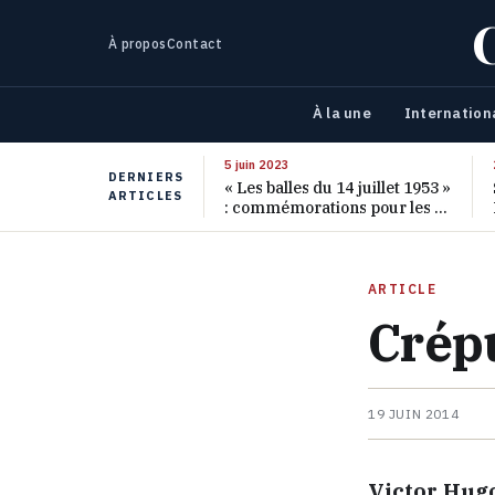
À propos
Contact
À la une
Internation
5 juin 2023
DERNIERS
« Les balles du 14 juillet 1953 »
ARTICLES
: commémorations pour les 70
ans de ce massacre oublié
ARTICLE
Crép
19 JUIN 2014
Victor Hugo