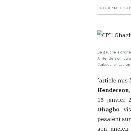
PAR RAPHAËL "JA
De gauche à droite
A. Henderson, Cuno
Carbucci et Laure
[article mis 
Henderson
15 janvier 
Gbagbo
vis
pesaient sur 
son ancien