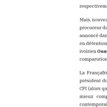
respectiveme
Mais, nouvea
procureur dan
annoncé dans
en détention 
ivoirien
Oua
comparution 
La Françafr
président du
CPI (alors q
mieux comp
contemporai