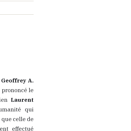
,
Geoffrey A.
t prononcé le
rien
Laurent
umanité qui
i que celle de
ient effectué