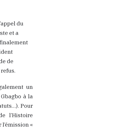
’appel du
ste et a
 finalement
sident
de de
refus.
également un
e Gbagbo à la
atuts…). Pour
 l’Histoire
l’émission «