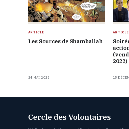
ARTICLE
ARTICLE
Les Sources de Shamballah
Soiré
actio
(vend
2022)
24 MAI 2023
15 DÉCE
Cercle des Volontaires