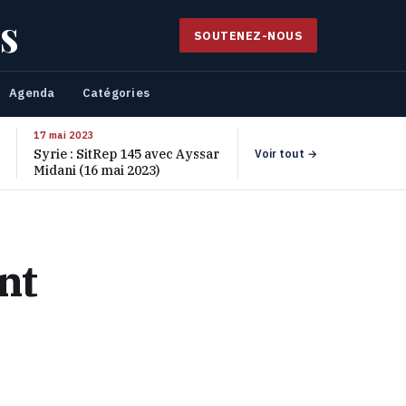
s
SOUTENEZ-NOUS
Agenda
Catégories
17 mai 2023
Syrie : SitRep 145 avec Ayssar
Voir tout →
Midani (16 mai 2023)
nt