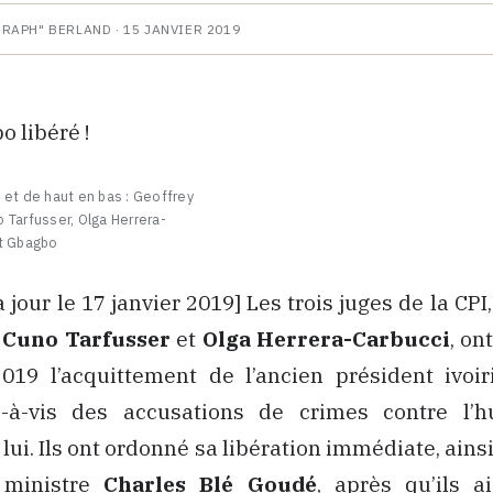
HRAPH" BERLAND ·
15 JANVIER 2019
 et de haut en bas : Geoffrey
 Tarfusser, Olga Herrera-
nt Gbagbo
à jour le 17 janvier 2019] Les trois juges de la CPI
,
Cuno Tarfusser
et
Olga Herrera-Carbucci
, on
2019 l’acquittement de l’ancien président ivoi
-à-vis des accusations de crimes contre l’h
lui. Ils ont ordonné sa libération immédiate, ains
 ministre
Charles Blé Goudé
, après qu’ils a