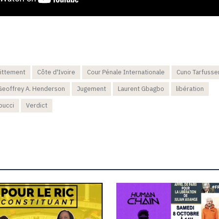
ittement
Côte d'Ivoire
Cour Pénale Internationale
Cuno Tarfusse
Geoffrey A. Henderson
Jugement
Laurent Gbagbo
libération
bucci
Verdict