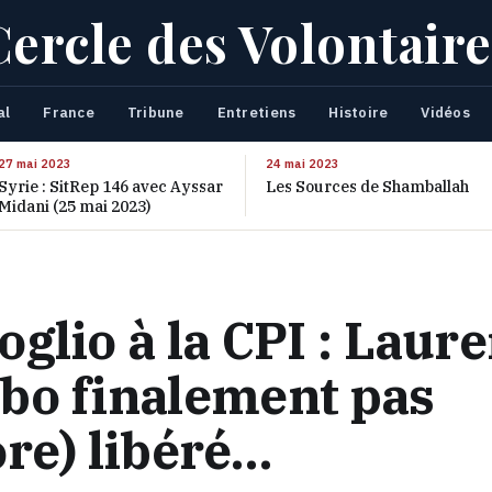
Cercle des Volontaire
al
France
Tribune
Entretiens
Histoire
Vidéos
27 mai 2023
24 mai 2023
Syrie : SitRep 146 avec Ayssar
Les Sources de Shamballah
Midani (25 mai 2023)
glio à la CPI : Laure
bo finalement pas
re) libéré…