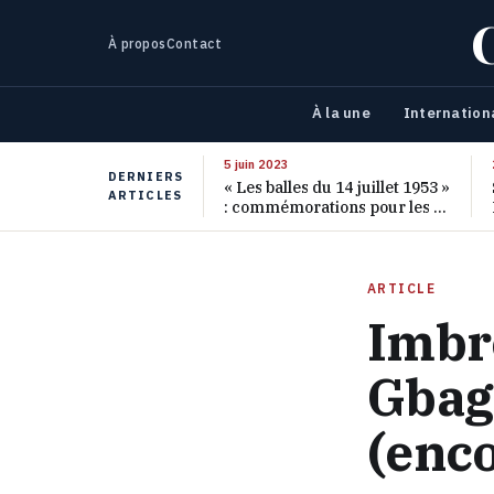
À propos
Contact
À la une
Internation
5 juin 2023
DERNIERS
« Les balles du 14 juillet 1953 »
ARTICLES
: commémorations pour les 70
ans de ce massacre oublié
ARTICLE
Imbro
Gbag
(enco