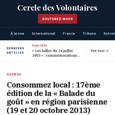
Cercle des Volontaires
SOUTENEZ-NOUS
À la une
International
France
Tribune
Entret
5 juin 2023
DERNIERS
« Les balles du 14 juillet
Voir tout →
ARTICLES
1953 » : commémorations
pour les 70 ans de ce
massacre oublié
AGENDA
Consommez local : 17ème
édition de la « Balade du
goût » en région parisienne
(19 et 20 octobre 2013)