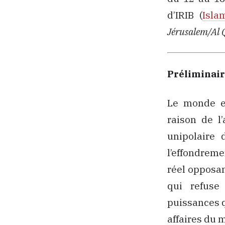
d’IRIB (
Isla
Jérusalem/Al Qo
Préliminai
Le monde e
raison de l
unipolaire 
l’effondreme
réel opposan
qui refuse 
puissances q
affaires du 