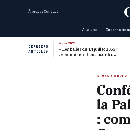
À propos
Contact
À la une
Internation
5 juin 2023
DERNIERS
« Les balles du 14 juillet 1953 »
ARTICLES
: commémorations pour les 70
ans de ce massacre oublié
ALAIN CORVEZ
Conf
la Pa
: co