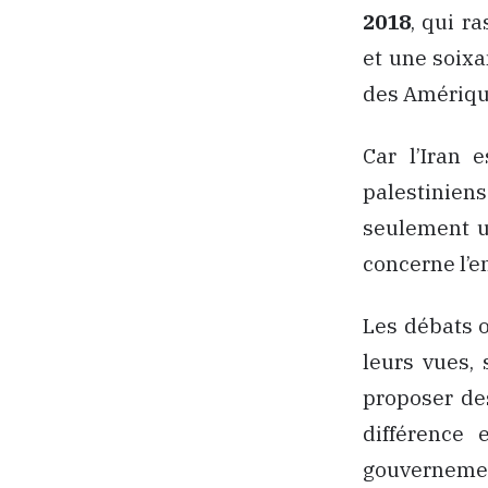
2018
, qui r
et une soixa
des Amérique
Car l’Iran 
palestinien
seulement u
concerne l’
Les débats o
leurs vues,
proposer des
différence 
gouvernement