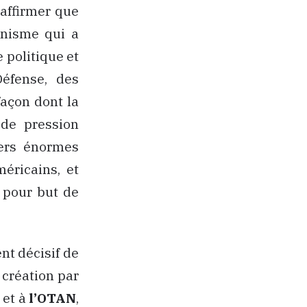
 affirmer que
ionisme qui a
e politique et
Défense, des
façon dont la
 de pression
iers énormes
méricains, et
 pour but de
nt décisif de
 création par
e
et à
l’OTAN
,