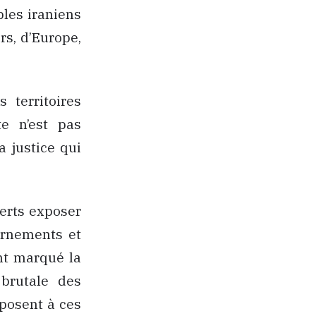
les iraniens
rs, d’Europe,
 territoires
te n’est pas
 justice qui
perts exposer
ernements et
ont marqué la
 brutale des
pposent à ces