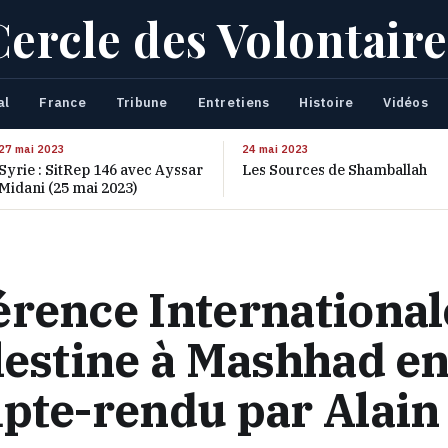
Cercle des Volontaire
al
France
Tribune
Entretiens
Histoire
Vidéos
27 mai 2023
24 mai 2023
Syrie : SitRep 146 avec Ayssar
Les Sources de Shamballah
Midani (25 mai 2023)
érence International
lestine à Mashhad en
mpte-rendu par Alain