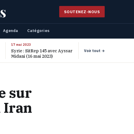
s
SOUTENEZ-NOUS
Agenda
Catégories
17 mai 2023
Syrie : SitRep 145 avec Ayssar
Voir tout →
Midani (16 mai 2023)
e sur
 Iran