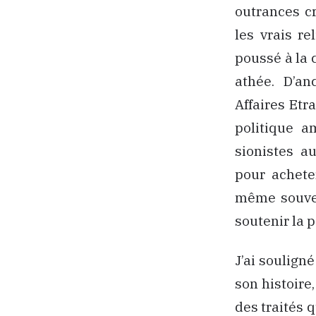
outrances c
les vrais re
poussé à la c
athée. D’an
Affaires Etr
politique a
sionistes a
pour acheter
même souven
soutenir la 
J’ai soulign
son histoire
des traités q