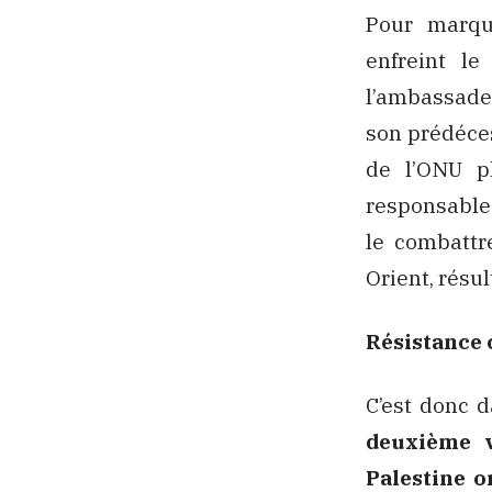
Pour marque
enfreint le
l’ambassade 
son prédéces
de l’ONU pl
responsable 
le combattr
Orient, résu
Résistance 
C’est donc d
deuxième v
Palestine o