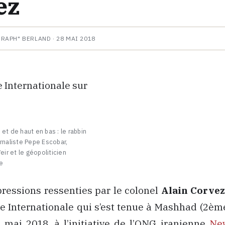
ez
HRAPH" BERLAND ·
28 MAI 2018
et de haut en bas : le rabbin
urnaliste Pepe Escobar,
eir et le géopoliticien
e
pressions ressenties par le colonel
Alain Corve
e Internationale qui s’est tenue à Mashhad (2ème 
 mai 2018, à l’initiative de l’ONG iranienne
Ne