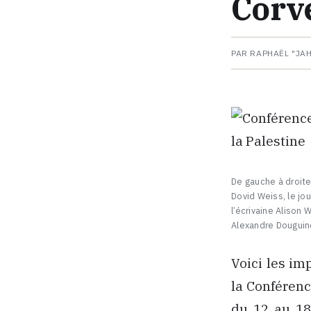
Corv
PAR RAPHAËL "JA
De gauche à droite 
Dovid Weiss, le jo
l’écrivaine Alison W
Alexandre Douguin
Voici les im
la Conférenc
du 12 au 18