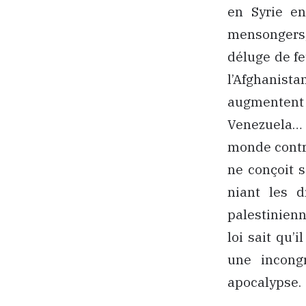
en Syrie en
mensongers,
déluge de fe
l’Afghanistan
augmentent 
Venezuela… 
monde contre
ne conçoit s
niant les d
palestinienn
loi sait qu’
une incong
apocalypse.