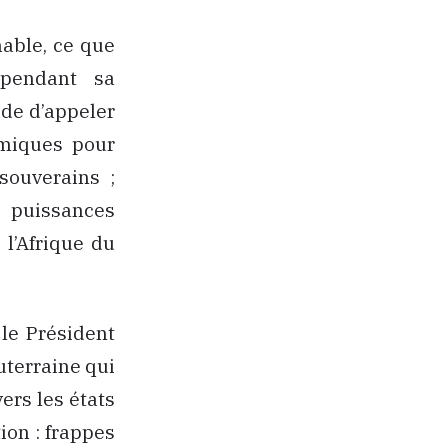
able, ce que
endant sa
ude d’appeler
omiques pour
souverains ;
s puissances
 l’Afrique du
 le Président
uterraine qui
vers les états
ion : frappes