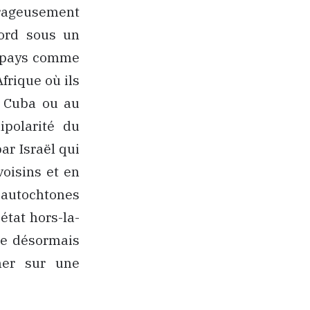
trageusement
Nord sous un
rs pays comme
Afrique où ils
à Cuba ou au
ipolarité du
ar Israël qui
voisins et en
 autochtones
état hors-la-
nte désormais
her sur une