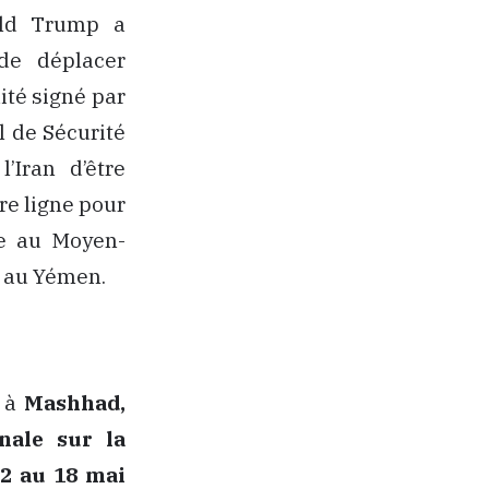
nald Trump a
 de déplacer
ité signé par
l de Sécurité
’Iran d’être
re ligne pour
te au Moyen-
t au Yémen.
e à
Mashhad,
nale sur la
12 au 18 mai