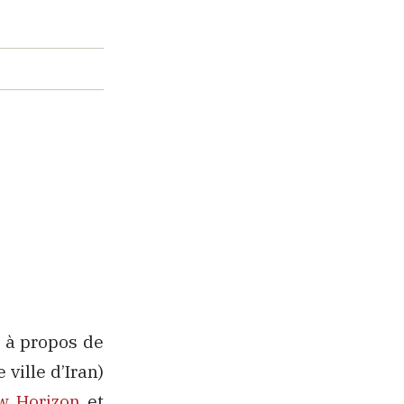
z
à propos de
ville d’Iran)
w Horizon
et