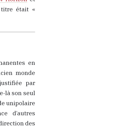
titre était «
manentes en
ancien monde
ustifiée par
e-là son seul
de unipolaire
nce d’autres
direction des