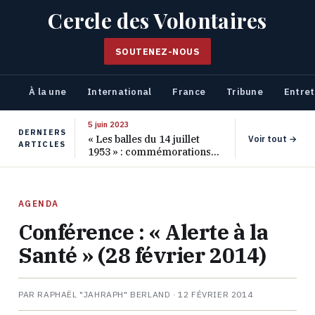
Cercle des Volontaires
SOUTENEZ-NOUS
À la une
International
France
Tribune
Entret
5 juin 2023
DERNIERS
« Les balles du 14 juillet
Voir tout →
ARTICLES
1953 » : commémorations
pour les 70 ans de ce
massacre oublié
AGENDA
Conférence : « Alerte à la
Santé » (28 février 2014)
PAR RAPHAËL "JAHRAPH" BERLAND ·
12 FÉVRIER 2014