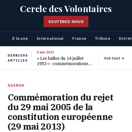
Cercle des Volontaires
SOUTENEZ-NOUS
À la une
International
France
Tribune
Entret
5 juin 2023
DERNIERS
« Les balles du 14 juillet
Voir tout →
ARTICLES
1953 » : commémorations
pour les 70 ans de ce
massacre oublié
AGENDA
Commémoration du rejet
du 29 mai 2005 de la
constitution européenne
(29 mai 2013)