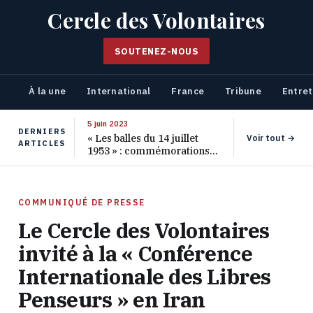
Cercle des Volontaires
SOUTENEZ-NOUS
À la une
International
France
Tribune
Entret
5 juin 2023
DERNIERS
« Les balles du 14 juillet
Voir tout →
ARTICLES
1953 » : commémorations
pour les 70 ans de ce
massacre oublié
COMMUNIQUÉ DE PRESSE
Le Cercle des Volontaires
invité à la « Conférence
Internationale des Libres
Penseurs » en Iran