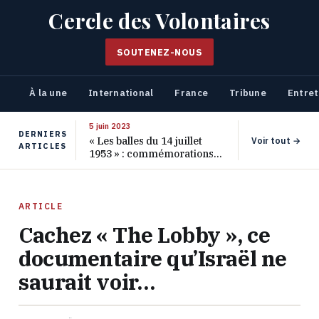
Cercle des Volontaires
SOUTENEZ-NOUS
À la une
International
France
Tribune
Entret
5 juin 2023
DERNIERS
« Les balles du 14 juillet
Voir tout →
ARTICLES
1953 » : commémorations
pour les 70 ans de ce
massacre oublié
ARTICLE
Cachez « The Lobby », ce
documentaire qu’Israël ne
saurait voir…