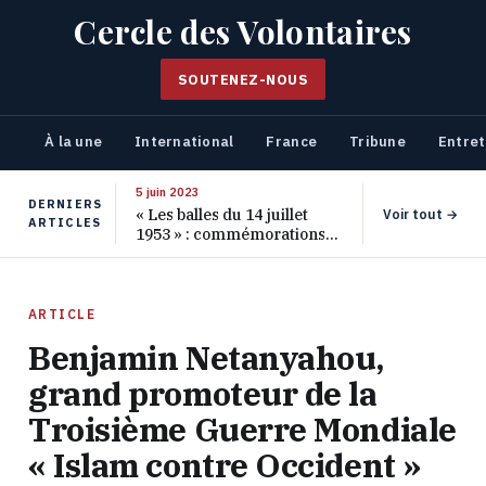
Cercle des Volontaires
SOUTENEZ-NOUS
À la une
International
France
Tribune
Entret
5 juin 2023
DERNIERS
« Les balles du 14 juillet
Voir tout →
ARTICLES
1953 » : commémorations
pour les 70 ans de ce
massacre oublié
ARTICLE
Benjamin Netanyahou,
grand promoteur de la
Troisième Guerre Mondiale
« Islam contre Occident »