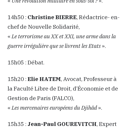
«
Une révolution militaire en sous-sol ?
».
14h50 :
Christine BIERRE
, Rédactrice- en-
chef de Nouvelle Solidarité,
«
Le terrorisme au XX et XXI, une arme dans la
guerre irrégulière que se livrent les Etats
».
15h05 : Débat.
15h20 :
Elie HATEM
, Avocat, Professeur à
la Faculté Libre de Droit, d’Économie et de
Gestion de Paris (FALCO),
«
Les mercenaires européens du Djihâd
».
15h35 :
Jean-Paul GOUREVITCH
, Expert