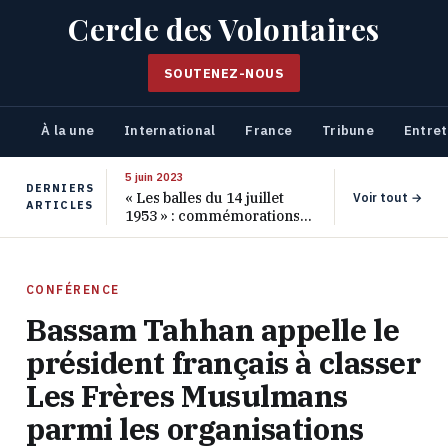
Cercle des Volontaires
SOUTENEZ-NOUS
À la une
International
France
Tribune
Entret
5 juin 2023
DERNIERS
« Les balles du 14 juillet
Voir tout →
ARTICLES
1953 » : commémorations
pour les 70 ans de ce
massacre oublié
CONFÉRENCE
Bassam Tahhan appelle le
président français à classer
Les Frères Musulmans
parmi les organisations