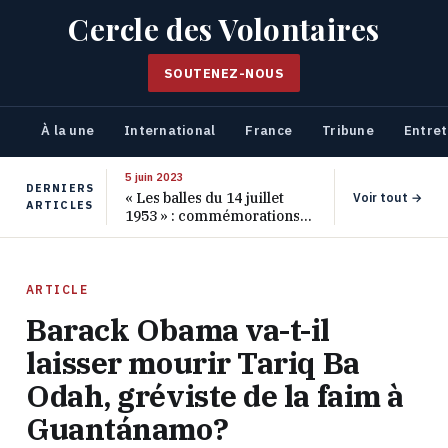
Cercle des Volontaires
SOUTENEZ-NOUS
À la une
International
France
Tribune
Entret
5 juin 2023
DERNIERS
« Les balles du 14 juillet
Voir tout →
ARTICLES
1953 » : commémorations
pour les 70 ans de ce
massacre oublié
ARTICLE
Barack Obama va-t-il
laisser mourir Tariq Ba
Odah, gréviste de la faim à
Guantánamo?