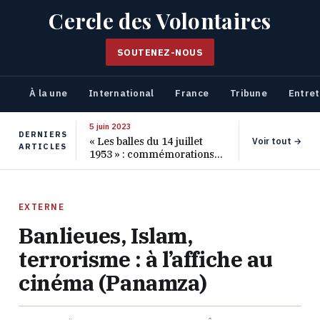
Cercle des Volontaires
SOUTENEZ-NOUS
À la une
International
France
Tribune
Entret
5 juin 2023
DERNIERS
« Les balles du 14 juillet
Voir tout →
ARTICLES
1953 » : commémorations
pour les 70 ans de ce
massacre oublié
EXTERNE
Banlieues, Islam,
terrorisme : à l’affiche au
cinéma (Panamza)