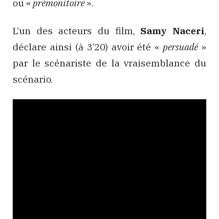
ou «
prémonitoire
».
L’un des acteurs du film,
Samy Naceri
,
déclare ainsi (à 3’20) avoir été «
persuadé
»
par le scénariste de la vraisemblance du
scénario.