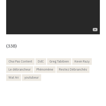
(338)
Chui Pas Content
DdC
Greg Tabibien
Kevin Razy
Le débrancheur
Phénomène
Restez Débranchés
Wat Ari
youtubeur