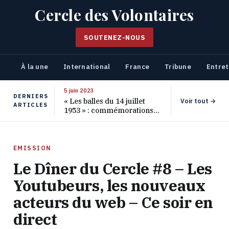
Cercle des Volontaires
SOUTENEZ-NOUS
À la une
International
France
Tribune
Entret
5 juin 2023
DERNIERS
« Les balles du 14 juillet
Voir tout →
ARTICLES
1953 » : commémorations
pour les 70 ans de ce
massacre oublié
EMISSION
Le Dîner du Cercle #8 – Les
Youtubeurs, les nouveaux
acteurs du web – Ce soir en
direct