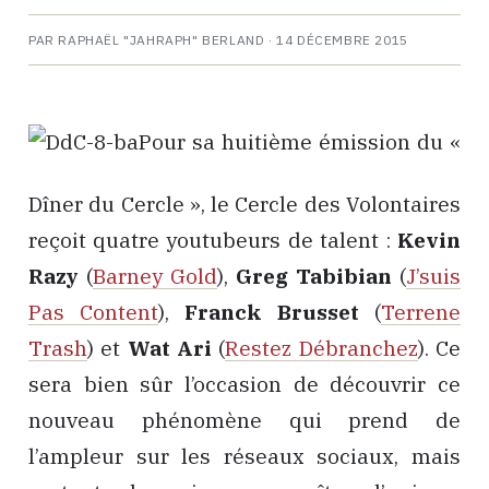
PAR RAPHAËL "JAHRAPH" BERLAND ·
14 DÉCEMBRE 2015
Pour sa huitième émission du «
Dîner du Cercle », le Cercle des Volontaires
reçoit quatre youtubeurs de talent :
Kevin
Razy
(
Barney Gold
),
Greg Tabibian
(
J’suis
Pas Content
),
Franck Brusset
(
Terrene
Trash
) et
Wat Ari
(
Restez D
ébranchez
). Ce
sera bien sûr l’occasion de découvrir ce
nouveau phénomène qui prend de
l’ampleur sur les réseaux sociaux, mais