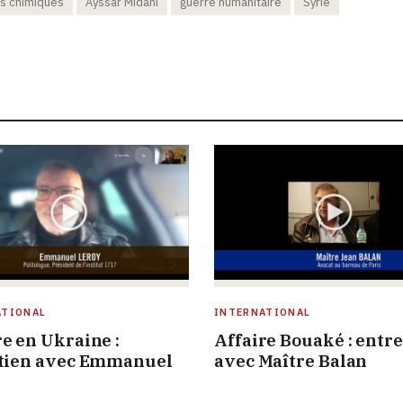
s chimiques
Ayssar Midani
guerre humanitaire
Syrie
ATIONAL
INTERNATIONAL
e en Ukraine :
Affaire Bouaké : entr
tien avec Emmanuel
avec Maître Balan