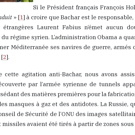
Si le Président français François H
nduit
» [
1
] à croire que Bachar est le responsable,
s étrangères Laurent Fabius n’émet aucun d
n du régime syrien. L’administration Obama a quan
mer Méditerranée ses navires de guerre, armés d
[
2
].
e cette agitation anti-Bachar, nous avons assis
écouverte par l’armée syrienne de tunnels app
ssédant des matières premières pour la fabricat
es masques à gaz et des antidotes. La Russie, qu
onseil de Sécurité de l’ONU des images satellita
 missiles avaient été tirés à partir de zones sous