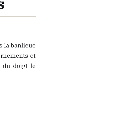
s
s la banlieue
vernements et
 du doigt le