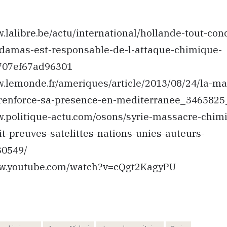
w.lalibre.be/actu/international/hollande-tout-con
damas-est-responsable-de-l-attaque-chimique-
707ef67ad96301
w.lemonde.fr/ameriques/article/2013/08/24/la-ma
renforce-sa-presence-en-mediterranee_3465825
ww.politique-actu.com/osons/syrie-massacre-chim
it-preuves-satelittes-nations-unies-auteurs-
30549/
www.youtube.com/watch?v=cQgt2KagyPU