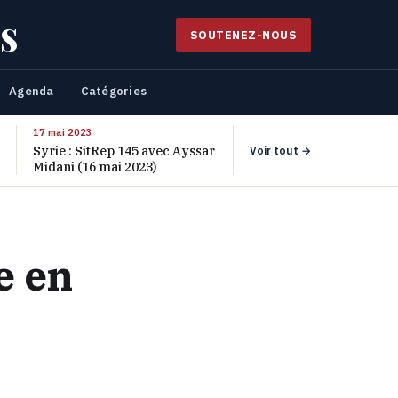
s
SOUTENEZ-NOUS
Agenda
Catégories
17 mai 2023
Syrie : SitRep 145 avec Ayssar
Voir tout →
Midani (16 mai 2023)
e en