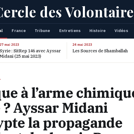
Cercle des Volontaire
al
France
Tribune
Entretiens
Histoire
Vidéos
27 mai 2023
24 mai 2023
Syrie : SitRep 146 avec Ayssar
Les Sources de Shamballah
Midani (25 mai 2023)
L
que à l’arme chimiqu
 ? Ayssar Midani
ypte la propagande