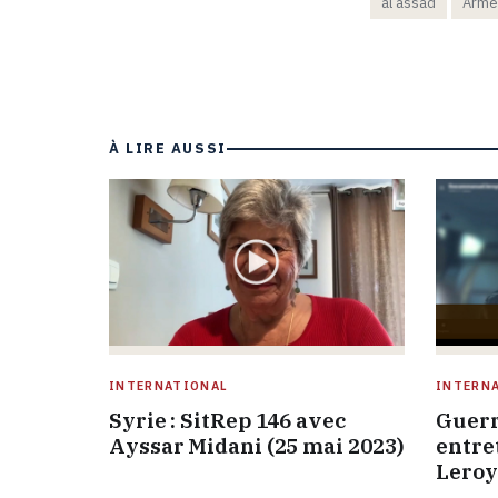
al assad
Arme
À LIRE AUSSI
INTERNATIONAL
INTERN
Syrie : SitRep 146 avec
Guerr
Ayssar Midani (25 mai 2023)
entre
Leroy