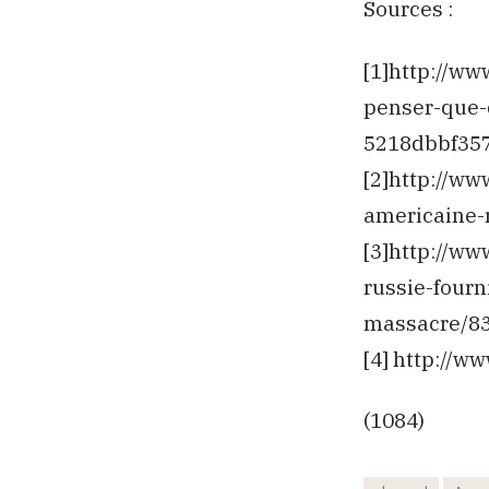
Sources :
[1]http://ww
penser-que-
5218dbbf35
[2]http://ww
americaine-
[3]http://w
russie-fourn
massacre/8
[4] http://
(1084)