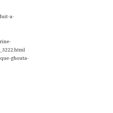
duit-a-
rine-
_3222.html
ique-ghouta-