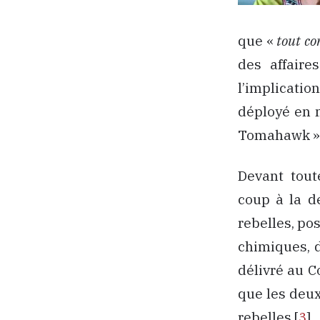
que «
tout co
des affaire
l’implicatio
déployé en 
Tomahawk » 
Devant tout
coup à la d
rebelles, po
chimiques, d
délivré au C
que les deux
rebelles [
3
].