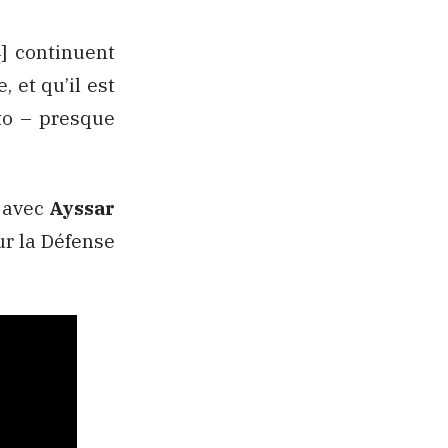
4
] continuent
, et qu’il est
to – presque
u avec
Ayssar
ur la Défense