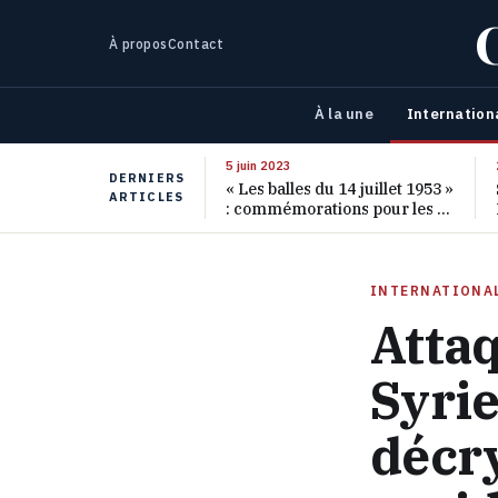
À propos
Contact
À la une
Internation
5 juin 2023
DERNIERS
« Les balles du 14 juillet 1953 »
ARTICLES
: commémorations pour les 70
ans de ce massacre oublié
INTERNATIONA
Atta
Syrie
décr