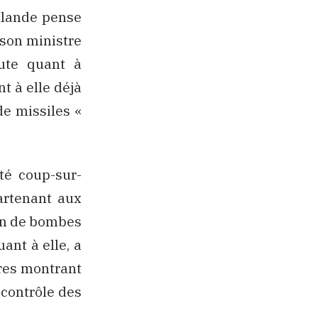
ollande pense
 son ministre
oute quant à
t à elle déjà
e missiles «
té coup-sur-
artenant aux
ion de bombes
ant à elle, a
ires montrant
 contrôle des