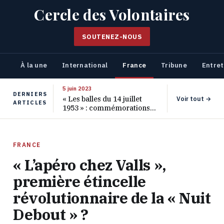
Cercle des Volontaires
SOUTENEZ-NOUS
À la une
International
France
Tribune
Entret
5 juin 2023
DERNIERS
« Les balles du 14 juillet
Voir tout →
ARTICLES
1953 » : commémorations
pour les 70 ans de ce
massacre oublié
FRANCE
« L’apéro chez Valls »,
première étincelle
révolutionnaire de la « Nuit
Debout » ?