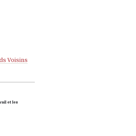
nds Voisins
ail et les