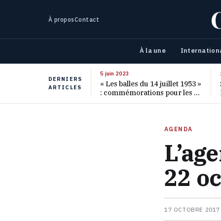
À propos
Contact
À la une
Internation
5 juin 2023
DERNIERS
« Les balles du 14 juillet 1953 »
ARTICLES
: commémorations pour les 70
ans de ce massacre oublié
AGENDA
L’age
22 o
17 OCTOBRE 2017