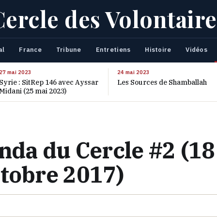
Cercle des Volontaire
al
France
Tribune
Entretiens
Histoire
Vidéos
27 mai 2023
24 mai 2023
Syrie : SitRep 146 avec Ayssar
Les Sources de Shamballah
Midani (25 mai 2023)
nda du Cercle #2 (18
ctobre 2017)