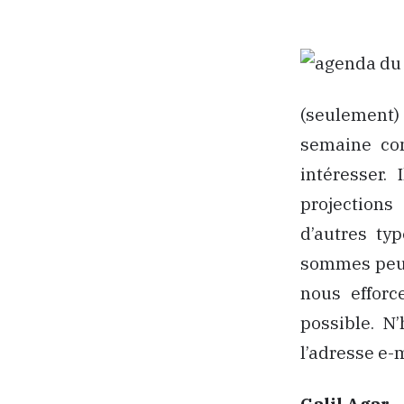
(seulement)
semaine con
intéresser. 
projections
d’autres ty
sommes peuv
nous efforc
possible. N
l’adresse e-
Galil Agar