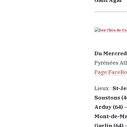
Du Mercredi
Pyrénées At
Page FaceB
Lieux :
St-Je
Soustons (40
Arduy (64) 
Mont-de-Mar
Garlin (64) 