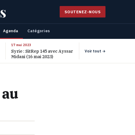
s
SOUTENEZ-NOUS
Agenda
Catégories
17 mai 2023
Syrie : SitRep 145 avec Ayssar
Voir tout →
Midani (16 mai 2023)
 au