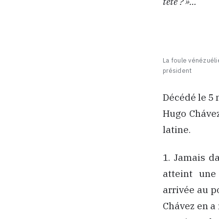
tête ? »…
La foule vénézuéli
président
Décédé le 5 
Hugo Chávez
latine.
1. Jamais da
atteint une
arrivée au p
Chávez en a 