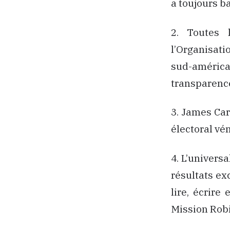
a toujours ba
2. Toutes 
l’Organisati
sud-américai
transparence
3. James Car
électoral vé
4. L’univers
résultats ex
lire, écrir
Mission Robi