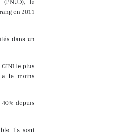
 (PNUD), le
 rang en 2011
lités dans un
 GINI le plus
y a le moins
de 40% depuis
ble. Ils sont