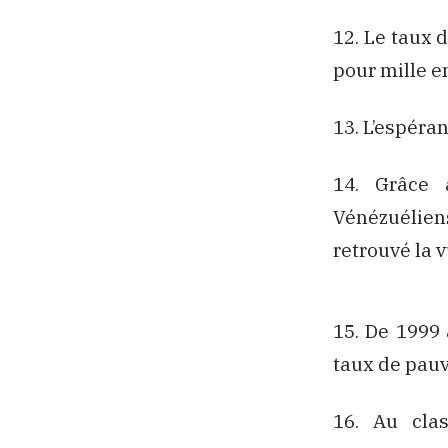
12. Le taux 
pour mille e
13. L’espéra
14. Grâce 
Vénézuélien
retrouvé la v
15. De 1999 
taux de pauv
16. Au cla