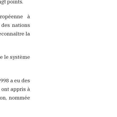
ngt points.
uropéenne à
n des nations
econnaître la
ue le système
1998 a eu des
 ont appris à
tion, nommée