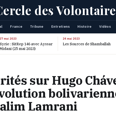
Cercle des Volontaire
al
France
Tribune
Entretiens
Histoire
Vidéos
27 mai 2023
24 mai 2023
Syrie : SitRep 146 avec Ayssar
Les Sources de Shamballah
Midani (25 mai 2023)
rités sur Hugo Cháve
volution bolivarienn
Salim Lamrani