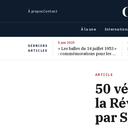
À propos
Contact
À la une
Internation
5 juin 2023
DERNIERS
« Les balles du 14 juillet 1953 »
ARTICLES
: commémorations pour les 70
ans de ce massacre oublié
ARTICLE
50 vé
la Ré
par 