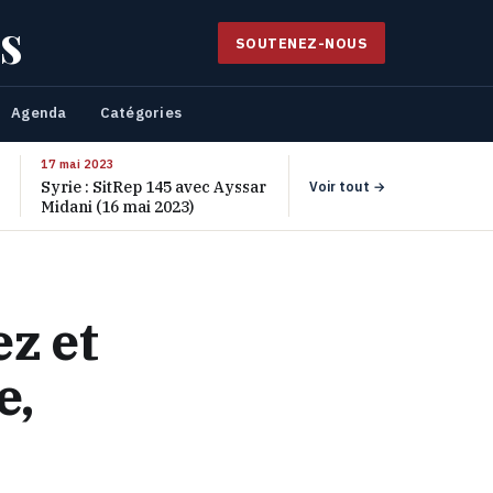
s
SOUTENEZ-NOUS
Agenda
Catégories
17 mai 2023
Syrie : SitRep 145 avec Ayssar
Voir tout →
Midani (16 mai 2023)
z et
e,