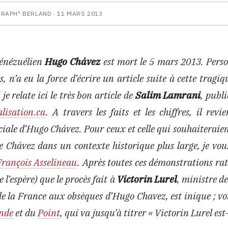
HRAPH" BERLAND ·
11 MARS 2013
vénézuélien
Hugo Chávez
est mort le 5 mars 2013. Perso
s, n’a eu la force d’écrire un article suite à cette tragiq
je relate ici le très bon article de
Salim Lamrani
, publi
lisation.ca
. A travers les faits et les chiffres, il revi
ociale d’Hugo Chávez. Pour ceux et celle qui souhaiterai
e Chávez dans un contexte historique plus large, je v
 François Asselineau
. Après toutes ces démonstrations rat
 l’espère) que le procès fait à
Victorin Lurel
, ministre d
e la France aux obsèques d’Hugo Chavez, est inique ; voir
nde
et du
Point
, qui va jusqu’à titrer « Victorin Lurel est