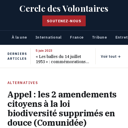
Cercle des Volontaires
SOUTENEZ-NOUS
À la une
International
France
Tribune
Entret
5 juin 2023
DERNIERS
« Les balles du 14 juillet
Voir tout →
ARTICLES
1953 » : commémorations
pour les 70 ans de ce
massacre oublié
ALTERNATIVES
Appel : les 2 amendements
citoyens à la loi
biodiversité supprimés en
douce (Comunidée)