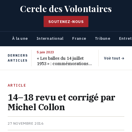
Cercle des Volontaires
SOUTENEZ-NOUS
À la une
International
France
Tribune
Entret
5 juin 2023
DERNIERS
« Les balles du 14 juillet
Voir tout →
ARTICLES
1953 » : commémorations
pour les 70 ans de ce
massacre oublié
ARTICLE
14–18 revu et corrigé par
Michel Collon
27 NOVEMBRE 2016