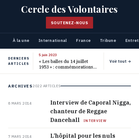
Cercle des Volontaires
SOUTENEZ-NOUS
À la une
International
France
Tribune
Entret
5 juin 2023
DERNIERS
« Les balles du 14 juillet
Voir tout →
ARTICLES
1953 » : commémorations
pour les 70 ans de ce
massacre oublié
ARCHIVES
2022 ARTICLES
Interview de Caporal Nigga,
8 MARS 2014
chanteur de Reggae
Dancehall
INTERVIEW
L’hôpital pour les nuls
7 MARS 2014