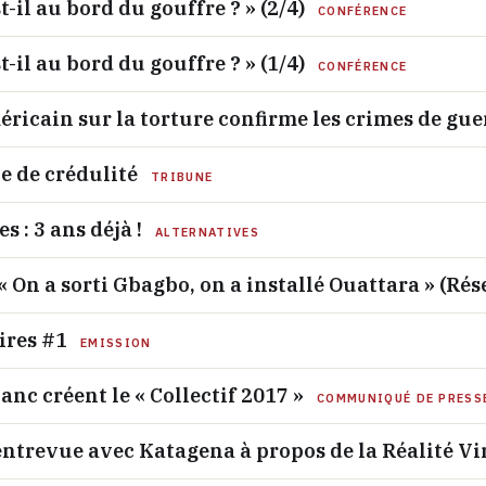
-il au bord du gouffre ? » (2/4)
CONFÉRENCE
-il au bord du gouffre ? » (1/4)
CONFÉRENCE
ricain sur la torture confirme les crimes de gue
e de crédulité
TRIBUNE
s : 3 ans déjà !
ALTERNATIVES
« On a sorti Gbagbo, on a installé Ouattara » (Ré
ires #1
EMISSION
anc créent le « Collectif 2017 »
COMMUNIQUÉ DE PRESS
entrevue avec Katagena à propos de la Réalité Vi