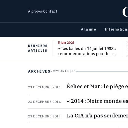
À propos
Contact
À la une
Internation
5 juin 2023
DERNIERS
« Les balles du 14 juillet 1953 »
ARTICLES
: commémorations pour les 70
ans de ce massacre oublié
ARCHIVES
2022 ARTICLES
Échec et Mat : le piège
23 DÉCEMBRE 2014
« 2014 : Notre monde est
23 DÉCEMBRE 2014
La CIA n’a pas seulemen
23 DÉCEMBRE 2014