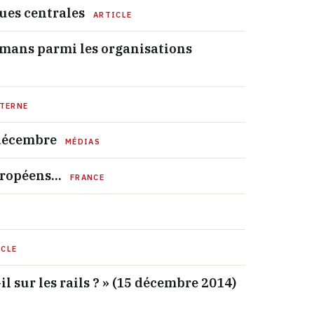
ues centrales
ARTICLE
lmans parmi les organisations
TERNE
 décembre
MÉDIAS
uropéens…
FRANCE
ICLE
l sur les rails ? » (15 décembre 2014)