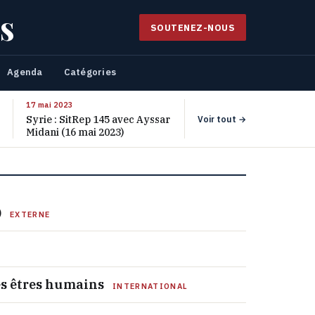
s
SOUTENEZ-NOUS
Agenda
Catégories
17 mai 2023
Syrie : SitRep 145 avec Ayssar
Voir tout →
Midani (16 mai 2023)
)
EXTERNE
des êtres humains
INTERNATIONAL