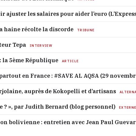
r ajuster les salaires pour aider l’euro (L’Expres
la haine récolte la discorde
TRIBUNE
teur Tepa
INTERVIEW
 : la 5ème République
ARTICLE
partout en France : #SAVE AL AQSA (29 novembr
jolaine, auprès de Kokopelli et d’artisans
ALTERN
re ? », par Judith Bernard (blog personnel)
EXTERN
ion bolivienne : entretien avec Jean Paul Gueva