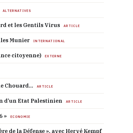
ALTERNATIVES
d et les Gentils Virus
ARTICLE
illes Munier
INTERNATIONAL
ance citoyenne)
EXTERNE
enne Chouard…
ARTICLE
n d’un Etat Palestinien
ARTICLE
6 »
ECONOMIE
re de la Défense », avec Hervé Kempf