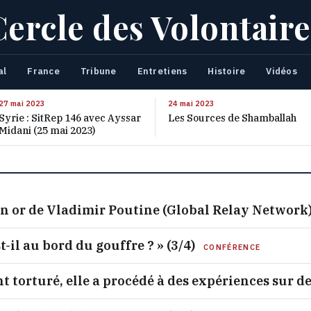
Cercle des Volontaire
al
France
Tribune
Entretiens
Histoire
Vidéos
27 mai 2023
24 mai 2023
Syrie : SitRep 146 avec Ayssar
Les Sources de Shamballah
Midani (25 mai 2023)
 en or de Vladimir Poutine (Global Relay Network
-il au bord du gouffre ? » (3/4)
CONFÉRENCE
t torturé, elle a procédé à des expériences sur 